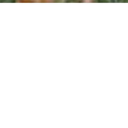
SVATEBNÍ FOTOGRAF
Moji snahou je, abyste si předsvatební a svatební
focení především užili. Jako svatební fotograf moc
dobře vím, že pouze tehdy vznikají
nejlepší
záběry
, které budou obdivovány kamarády a
rodinou i po mnoha generací.
Svatby fotím po celé republice, ale i na v zahraničí.
Protože je mým domovem jak
Praha
, tak
Zlín
,
mám to k zachycení vaši svatby vždy blízko
.
Petr - svatební fotograf