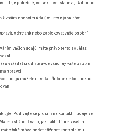
ní údaje potřebné, co se s nimi stane a jak dlouho
tup k vašim osobním údajům, které jsou nám
opravit, odstranit nebo zablokovat vaše osobní
váním vašich údajů, máte právo tento souhlas
mazat.
rávo vyžádat si od správce všechny vaše osobní
ému správci.
šich údajů můžete namítat. Řídíme se tím, pokud
ování.
ktujte. Podívejte se prosím na kontaktní údaje ve
Máte-li stížnost na to, jak nakládáme s vašimi
e máte také právo podat stížnost kontrolnímu