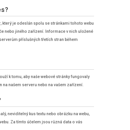
es?
 který je odeslán spolu se stránkami tohoto webu
če nebo jiného zařízení. Informace v nich uložené
erverům příslušných třetích stran během
louží k tomu, aby naše webové stránky fungovaly
těn na našem serveru nebo na vašem zařízení.
?
lý, neviditelný kus textu nebo obrázku na webu,
webu. Za tímto účelem jsou různá data o vás