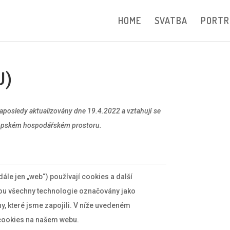
HOME
SVATBA
PORTR
U)
aposledy aktualizovány dne 19.4.2022 a vztahují se
vropském hospodářském prostoru.
dále jen „web“) používají cookies a další
sou všechny technologie označovány jako
any, které jsme zapojili. V níže uvedeném
cookies na našem webu.