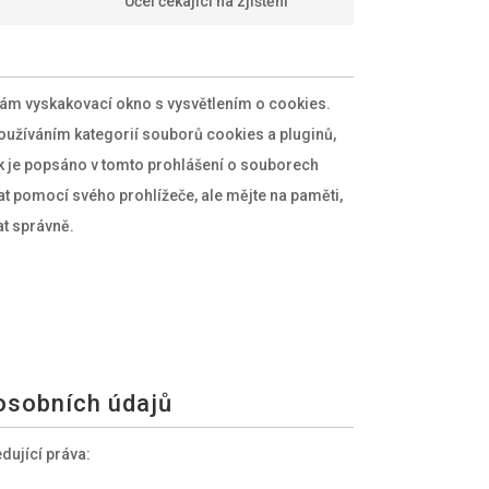
Účel čekající na zjištění
vám vyskakovací okno s vysvětlením o cookies.
 používáním kategorií souborů cookies a pluginů,
jak je popsáno v tomto prohlášení o souborech
t pomocí svého prohlížeče, ale mějte na paměti,
at správně.
 osobních údajů
dující práva: