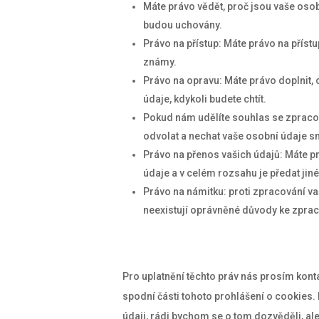
Máte právo vědět, proč jsou vaše osob
budou uchovány.
Právo na přístup: Máte právo na přís
známy.
Právo na opravu: Máte právo doplnit, 
údaje, kdykoli budete chtít.
Pokud nám udělíte souhlas se zpraco
odvolat a nechat vaše osobní údaje s
Právo na přenos vašich údajů: Máte p
údaje a v celém rozsahu je předat jin
Právo na námitku: proti zpracování va
neexistují oprávněné důvody ke zprac
Pro uplatnění těchto práv nás prosím konta
spodní části tohoto prohlášení o cookies. 
údaji, rádi bychom se o tom dozvěděli, al