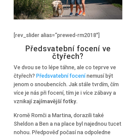
[rev_slider alias=“prewed-rm2018″]
Předsvatební focení ve
čtyřech?
Ve dvou se to lépe táhne, ale co teprve ve
čtyřech?
Předsvatební focení
nemusí být
jenom o snoubencích. Jak stále tvrdím, čím
více je nás při focení, tím je i více zábavy a
vznikají
zajímavější fotky
.
Kromě Romči a Martina, dorazili také
Sheldon a Ben a na place byl najednou tucet
nohou. Předpověď počasí na odpoledne