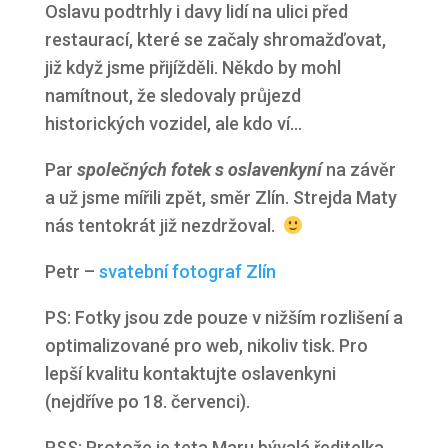
Oslavu podtrhly i davy lidí na ulici před
restaurací, které se začaly shromažďovat,
již když jsme přijížděli. Někdo by mohl
namítnout, že sledovaly průjezd
historických vozidel, ale kdo ví…
Par
společných fotek s oslavenkyní
na závěr
a už jsme mířili zpět, směr Zlín. Strejda Maty
nás tentokrát již nezdržoval.
Petr –
svatební fotograf Zlín
PS: Fotky jsou zde pouze v nižším rozlišení a
optimalizované pro web, nikoliv tisk. Pro
lepší kvalitu kontaktujte oslavenkyni
(nejdříve po 18. červenci).
PSS: Protože je teta Maru bývalá ředitelka