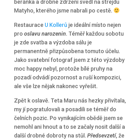
beránka a drobné zdržení svedl na strejdu
Matyho, kterého jsme nabrali po cestě.
Restaurace
U Kollerů
je ideální místo nejen
pro
oslavu narozenin
. Téměř každou sobotu
je zde svatba a výzdoba sálu je
permanentně přizpůsobena tomuto účelu.
Jako svatební fotograf jsem z této výzdoby
moc happy nebyl, protože bílé pruhy na
pozadí odvádí pozornost a ruší kompozici,
ale vše lze nějak nakonec vyřešit.
Zpět k oslavě. Teta Maru nás hezky přivítala,
my jí pogratulovali a posadili se téměř do
čelních pozic. Po vynikajícím obědě jsem se
nemohl ani hnout a to se začaly nosit další a
další drobné dobroty na stůl.
Předsevzetí
, že