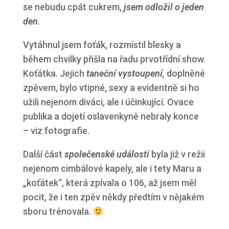
se nebudu cpát cukrem,
jsem odložil o jeden
den
.
Vytáhnul jsem foťák, rozmístil blesky a
během chvilky přišla na řadu prvotřídní show.
Koťátka. Jejich
taneční vystoupení,
doplněné
zpěvem, bylo vtipné, sexy a evidentně si ho
užili nejenom diváci, ale i účinkující. Ovace
publika a dojetí oslavenkyně nebraly konce
– viz fotografie.
Další část
společenské události
byla již v režii
nejenom cimbálové kapely, ale i tety Maru a
„koťátek“, která zpívala o 106, až jsem měl
pocit, že i ten zpěv někdy předtím v nějakém
sboru trénovala.