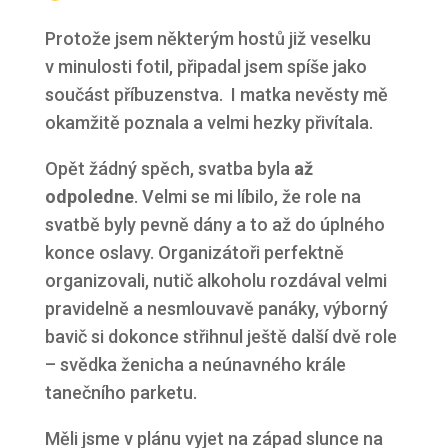
Protože jsem některým hostů již veselku
v minulosti fotil, připadal jsem spíše jako
součást příbuzenstva. I matka nevěsty mě
okamžitě poznala a velmi hezky přivítala.
Opět žádný spěch, svatba byla
až
odpoledne
. Velmi se mi líbilo, že role na
svatbě byly pevně dány a to až do úplného
konce oslavy. Organizátoři perfektně
organizovali, nutič alkoholu rozdával velmi
pravidelně a nesmlouvavě panáky, výborný
bavič si dokonce střihnul ještě další dvě role
– svědka ženicha a neúnavného krále
tanečního parketu.
Měli jsme v plánu vyjet na západ slunce na