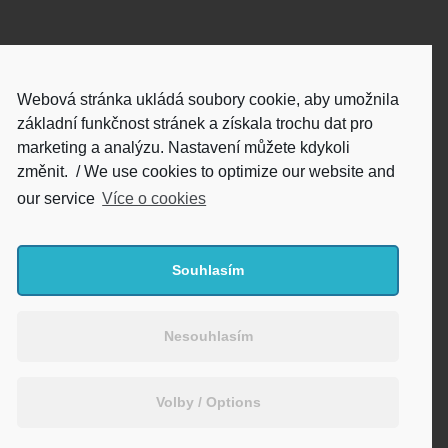
Odkud k vám vyjíždím
Webová stránka ukládá soubory cookie, aby umožnila
Ze Zlína nebo z Prahy (co je blíž)
základní funkčnost stránek a získala trochu dat pro
marketing a analýzu. Nastavení můžete kdykoli
změnit. / We use cookies to optimize our website and
Klikněte a zavolejte
our service
Více o cookies
+420 608 200 256
Souhlasím
Klikněte a napište mail
info { } petrkoval.cz
Nesouhlasím
Volby / Options